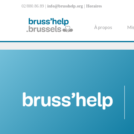
02/880.86.89 |
info@brusshelp.org
|
Horaires
À propos
Mis