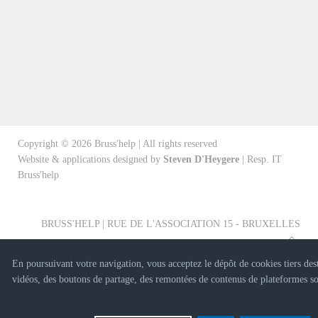
Copyright ©
2026
Bruss'help | All rights reserved
Website & applications designed by
Steven D'Heygere
| Resp. IT
Bruss'help
BRUSS'HELP | RUE DE L'ASSOCIATION 15 - BRUXELLES
En poursuivant votre navigation, vous acceptez le dépôt de cookies tiers des
vidéos, des boutons de partage, des remontées de contenus de plateformes so