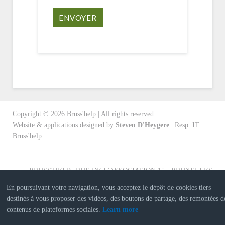
ENVOYER
Copyright ©
2026
Bruss'help | All rights reserved
Website & applications designed by
Steven D'Heygere
| Resp. IT
Bruss'help
BRUSS'HELP | RUE DE L'ASSOCIATION 15 - BRUXELLES
En poursuivant votre navigation, vous acceptez le dépôt de cookies tiers
destinés à vous proposer des vidéos, des boutons de partage, des remontées d
contenus de plateformes sociales.
Learn more