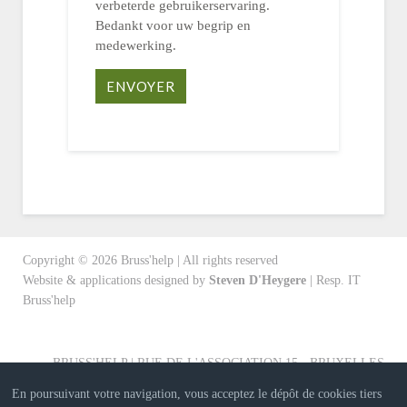
verbeterde gebruikerservaring.
Bedankt voor uw begrip en
medewerking.
ENVOYER
Copyright ©
2026
Bruss'help | All rights reserved
Website & applications designed by
Steven D'Heygere
| Resp. IT
Bruss'help
BRUSS'HELP | RUE DE L'ASSOCIATION 15 - BRUXELLES
En poursuivant votre navigation, vous acceptez le dépôt de cookies tiers