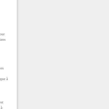
pour
Sans
ces
ique à
est
 à