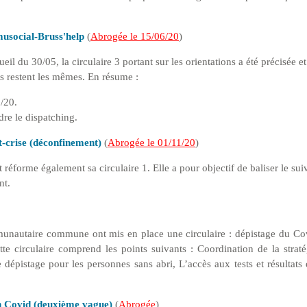
musocial-Bruss'help
(
Abrogée le 15/06/20
)
il du 30/05, la circulaire 3 portant sur les orientations a été précisée et
s restent les mêmes. En résume :
6/20.
re le dispatching.
t-crise (déconfinement)
(
Abrogée le 01/11/20
)
t réforme également sa circulaire 1. Elle a pour objectif de baliser le sui
ent.
munautaire commune ont mis en place
une circulaire : dépistage du C
te circulaire comprend les points suivants : Coordination de la strat
épistage pour les personnes sans abri, L’accès aux tests et résultats
on Covid (deuxième vague)
(
Abrogée
)