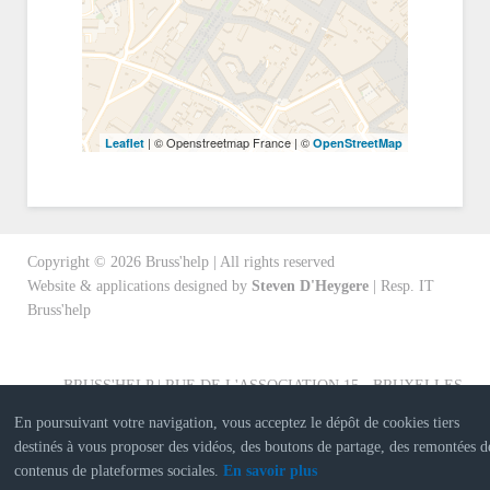
| © Openstreetmap France | ©
Leaflet
OpenStreetMap
Copyright ©
2026
Bruss'help | All rights reserved
Website & applications designed by
Steven D'Heygere
| Resp. IT
Bruss'help
BRUSS'HELP | RUE DE L'ASSOCIATION 15 - BRUXELLES
En poursuivant votre navigation, vous acceptez le dépôt de cookies tiers
destinés à vous proposer des vidéos, des boutons de partage, des remontées d
contenus de plateformes sociales.
En savoir plus