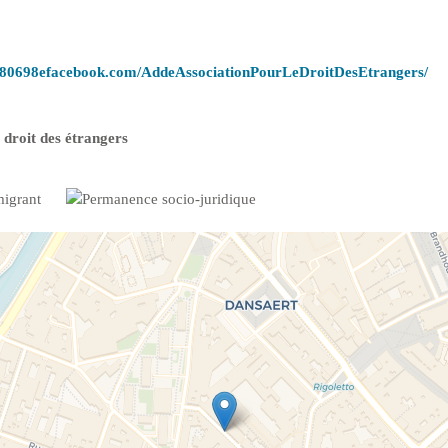
f80698efacebook.com/AddeAssociationPourLeDroitDesEtrangers/
 droit des étrangers