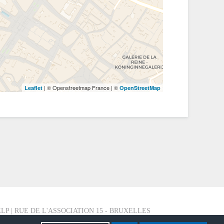
| © Openstreetmap France | ©
Leaflet
OpenStreetMap
LP | RUE DE L'ASSOCIATION 15 - BRUXELLES