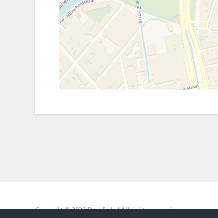
Copyright ©
2026
Bruss'help | All rights reserved