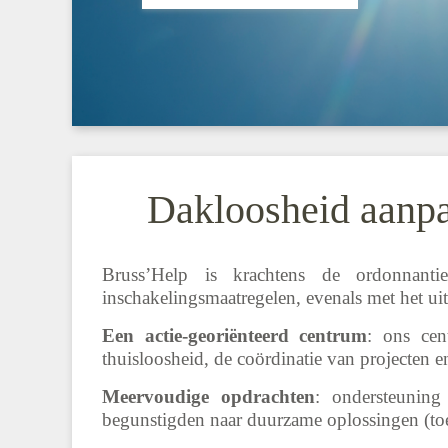
Dakloosheid aanpak
Bruss’Help is krachtens de ordonnant
inschakelingsmaatregelen, evenals met het ui
Een actie-georiënteerd centrum
: ons cen
thuisloosheid, de coördinatie van projecten e
Meervoudige opdrachten
: ondersteuning
begunstigden naar duurzame oplossingen (toega