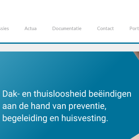
sies
Actua
Documentatie
Contact
Port