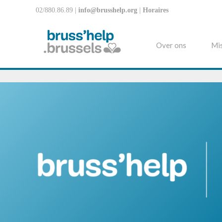
02/880.86.89 |
info@brusshelp.org
|
Horaires
Over ons
Mis