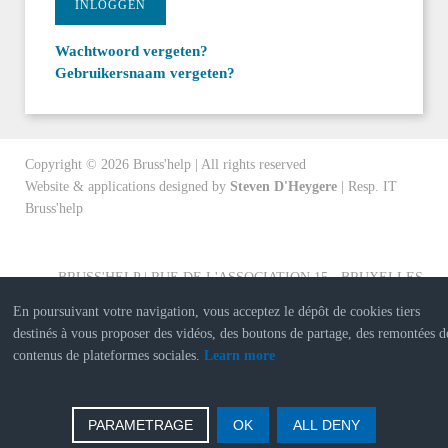
INLOGGEN
Wachtwoord vergeten?
Gebruikersnaam vergeten?
Copyright ©
2026
Bruss'help | All rights reserved
Website & applications designed by
Steven D'Heygere
| Resp. IT
Bruss'help
BRUSS'HELP | RUE DE L'ASSOCIATION 15 - BRUXELLES
En poursuivant votre navigation, vous acceptez le dépôt de cookies tiers
destinés à vous proposer des vidéos, des boutons de partage, des remontées d
contenus de plateformes sociales.
Learn more
PARAMETRAGE
OK
ALL DENY