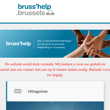
De website wordt druk vertaald. Wij danken u voor uw geduld en
aarzel niet om contact met ons op te nemen indien nodig. Bedankt voor
uw begrip.
Hittegolven