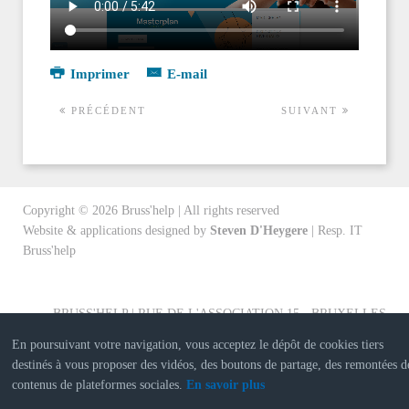
Imprimer
E-mail
PRÉCÉDENT
SUIVANT
Copyright ©
2026
Bruss'help | All rights reserved
Website & applications designed by
Steven D'Heygere
| Resp. IT
Bruss'help
BRUSS'HELP | RUE DE L'ASSOCIATION 15 - BRUXELLES
En poursuivant votre navigation, vous acceptez le dépôt de cookies tiers
destinés à vous proposer des vidéos, des boutons de partage, des remontées d
contenus de plateformes sociales.
En savoir plus