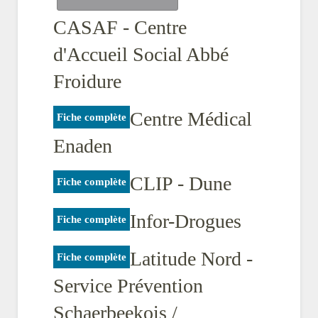
CASAF - Centre
d'Accueil Social Abbé
Froidure
Centre Médical
Fiche complète
Enaden
CLIP - Dune
Fiche complète
Infor-Drogues
Fiche complète
Latitude Nord -
Fiche complète
Service Prévention
Schaerbeekois /