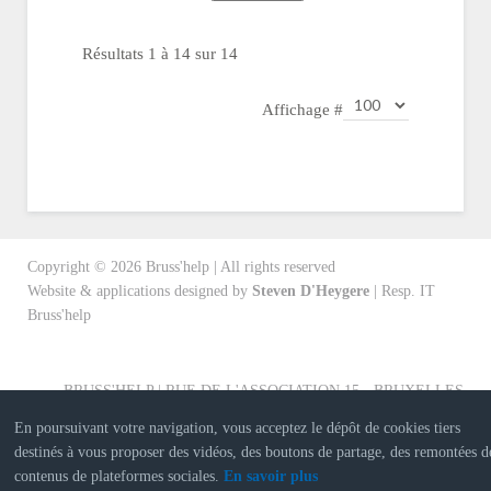
Résultats 1 à 14 sur 14
Affichage #
Copyright ©
2026
Bruss'help | All rights reserved
Website & applications designed by
Steven D'Heygere
| Resp. IT
Bruss'help
BRUSS'HELP | RUE DE L'ASSOCIATION 15 - BRUXELLES
En poursuivant votre navigation, vous acceptez le dépôt de cookies tiers
destinés à vous proposer des vidéos, des boutons de partage, des remontées d
contenus de plateformes sociales.
En savoir plus