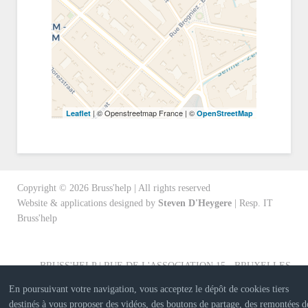
| © Openstreetmap France | ©
Leaflet
OpenStreetMap
Copyright ©
2026
Bruss'help | All rights reserved
Website & applications designed by
Steven D'Heygere
| Resp. IT
Bruss'help
BRUSS'HELP | RUE DE L'ASSOCIATION 15 - BRUXELLES
En poursuivant votre navigation, vous acceptez le dépôt de cookies tiers
destinés à vous proposer des vidéos, des boutons de partage, des remontées d