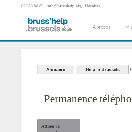
02/880.86.89 |
info@brusshelp.org
|
Horaires
À propos
Mis
Annuaire
Help In Brussels
P
Permanence télépho
Affiner la