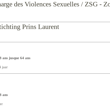
harge des Violences Sexuelles / ZSG - Z
tichting Prins Laurent
8 ans jusque 64 ans
 jaar
18 ans
er