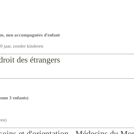
ns,
non accompagnées d'enfant
0 jaar, zonder kinderen
roit des étrangers
mum 3 enfants)
ren)
 soins et d'orientation - Médecins du M